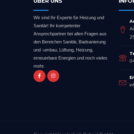
ÜBER UNS
INFO
Wir sind Ihr Experte für Heizung und
A
Sanitär! Ihr kompetenter
A
Ansprechpartner bei allen Fragen aus
2
den Bereichen Sanitär, Badsanierung
und -umbau, Lüftung, Heizung,
T
erneuerbare Energien und noch vieles
0
mehr.
E
in