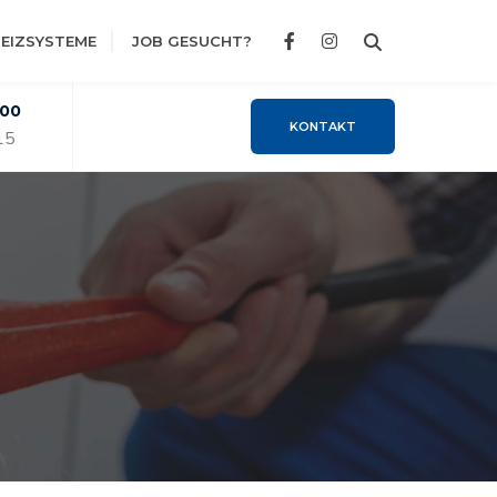
EIZSYSTEME
JOB GESUCHT?
:00
KONTAKT
15