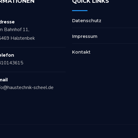
RMATIONEN
QUICK LINKS
Datenschutz
dresse
m Bahnhof 11,
Impressum
5469 Halstenbek
Kontakt
elefon
410143615
mail
fo@haustechnik-scheel.de