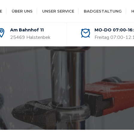
E
ÜBER UNS
UNSER SERVICE
BADGESTALTUNG
H
Am Bahnhof 11
MO-DO 07:00-16
25469 Halstenbek
Freitag 07:00-12: