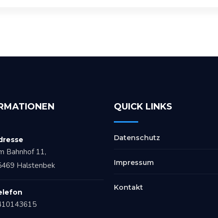
RMATIONEN
QUICK LINKS
Datenschutz
dresse
m Bahnhof 11,
Impressum
5469 Halstenbek
Kontakt
elefon
410143615