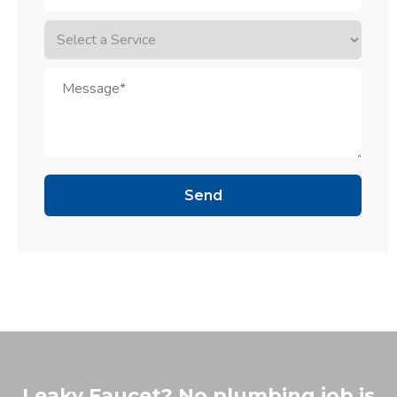
Leaky Faucet? No plumbing job is